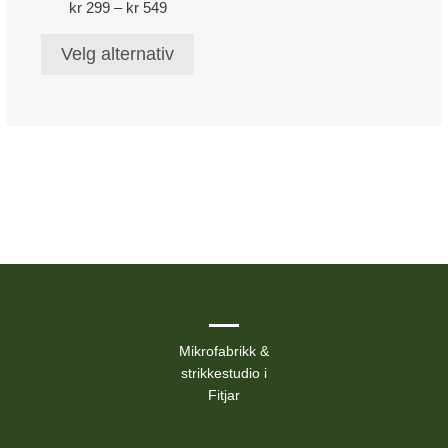
Prisområde:
kr
299
–
Alternativene
kr
549
kr 299
kan
til
Velg alternativ
velges
kr 549
på
produktsiden
Mikrofabrikk &
strikkestudio i
Fitjar