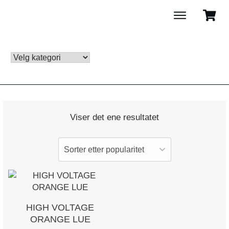
Viser det ene resultatet
Dette
produktet
har
HIGH VOLTAGE
flere
ORANGE LUE
varianter.