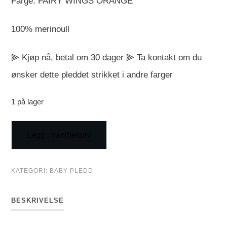
Farge: FAIRY WINGS ORANGE
100% merinoull
⫸ Kjøp nå, betal om 30 dager ⫸ Ta kontakt om du
ønsker dette pleddet strikket i andre farger
1 på lager
Legg i handlekurv
KATEGORI:
BABY PLEDD
BESKRIVELSE