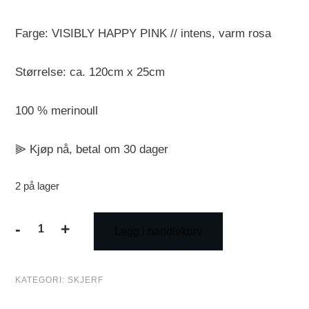
Farge: VISIBLY HAPPY PINK // intens, varm rosa
Størrelse: ca. 120cm x 25cm
100 % merinoull
⫸ Kjøp nå, betal om 30 dager
2 på lager
-
+
Legg i handlekurv
VISIBLY
HAPPY
PINK
KATEGORI:
SKJERF
SKJERF
antall